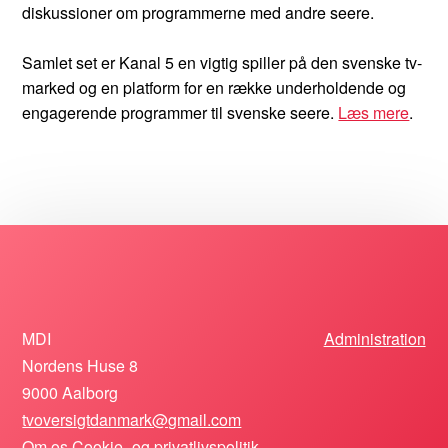
diskussioner om programmerne med andre seere.
Samlet set er Kanal 5 en vigtig spiller på den svenske tv-
marked og en platform for en række underholdende og
engagerende programmer til svenske seere.
Læs mere
.
MDI
Administration
Nordens Huse 8
9000 Aalborg
tvoversigtdanmark@gmail.com
Om os
Cookie- og privatlivspolitik