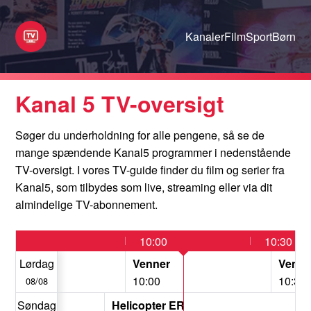
Kanaler
Film
Sport
Børn
Kanal 5 TV-oversigt
Søger du underholdning for alle pengene, så se de
mange spændende Kanal5 programmer i nedenstående
TV-oversigt. I vores TV-guide finder du film og serier fra
Kanal5, som tilbydes som live, streaming eller via dit
almindelige TV-abonnement.
09:30
10:00
10:30
Venner
Lørdag
Venner
Venne
09:30
10:00
10:35
08/08
Søndag
Helicopter ER