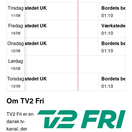
Værkstedet UK
Tirsdag
Værkstedet UK
Bordets beds
00:20
01:10
11/08
Krejlerkongen
Fredag
Værkstedet UK
Værkstedet 
00:20
01:10
14/08
Værkstedet UK
Onsdag
Værkstedet UK
Bordets beds
00:20
01:10
12/08
Lørdag
15/08
Værkstedet UK
Torsdag
Værkstedet UK
Bordets beds
00:20
01:10
13/08
Om TV2 Fri
TV2 Fri er en
dansk tv-
kanal, der