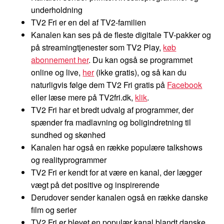
underholdning
TV2 Fri er en del af TV2-familien
Kanalen kan ses på de fleste digitale TV-pakker og
på streamingtjenester som TV2 Play,
køb
abonnement her
. Du kan også se programmet
online og live,
her
(ikke gratis), og så kan du
naturligvis følge dem TV2 Fri gratis på
Facebook
eller læse mere på TV2fri.dk,
klik
.
TV2 Fri har et bredt udvalg af programmer, der
spænder fra madlavning og boligindretning til
sundhed og skønhed
Kanalen har også en række populære talkshows
og realityprogrammer
TV2 Fri er kendt for at være en kanal, der lægger
vægt på det positive og inspirerende
Derudover sender kanalen også en række danske
film og serier
TV2 Fri er blevet en populær kanal blandt danske